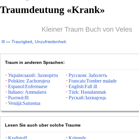
Traumdeutung «
Krank
»
Kleiner Traum Buch von Veles
Ill
—
Traurigkeit
,
Unzufriedenheit
.
Traum in anderen Sprachen:
Український: Захворіти
Русском: Заболеть
Polskim: Zachorujesz
Francais:Tomber malade
Espanol:Enfermarse
English:Fall ill
Italiano: Ammalarsi
Türk: Hastalanmak
Ρωσικά:Ill
Рускай:Захварэць
Venäjä:Sairastua
Lesen Sie auch uber solche Traume
Kraftstoff
Krämpfe