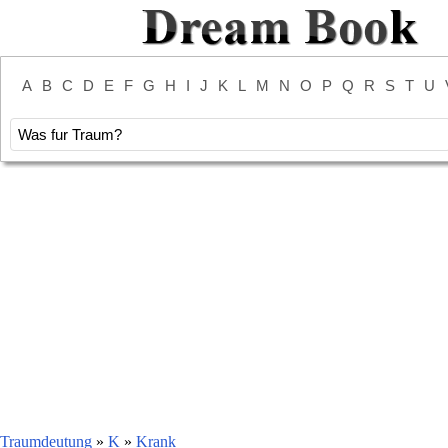
A
B
C
D
E
F
G
H
I
J
K
L
M
N
O
P
Q
R
S
T
U
Traumdeutung
»
K
»
Krank