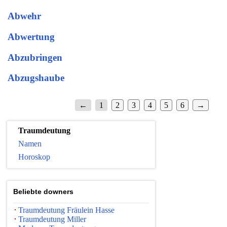
Abwehr
Abwertung
Abzubringen
Abzugshaube
←
1
2
3
4
5
6
→
Traumdeutung
Namen
Horoskop
Beliebte downers
Traumdeutung Fräulein Hasse
Traumdeutung Miller