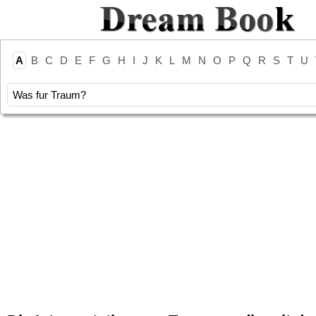
A
B
C
D
E
F
G
H
I
J
K
L
M
N
O
P
Q
R
S
T
U