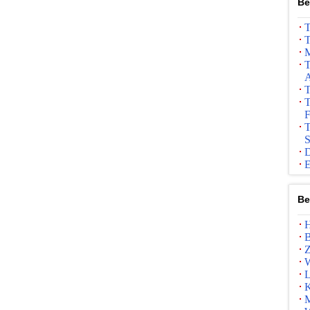
Be
T
T
M
T
A
T
T
F
T
S
D
E
Be
H
B
Z
W
L
K
M