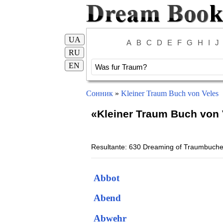
UA
A
B
C
D
E
F
G
H
I
J
RU
EN
Сонник
»
Kleiner Traum Buch von Veles
«Kleiner Traum Buch von
Resultante: 630 Dreaming of Traumbuche
Abbot
Abend
Abwehr