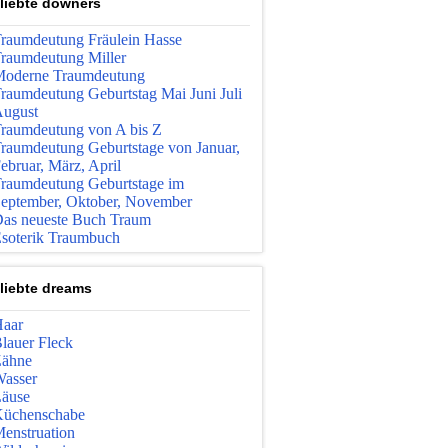
liebte downers
raumdeutung Fräulein Hasse
raumdeutung Miller
oderne Traumdeutung
raumdeutung Geburtstag Mai Juni Juli
ugust
raumdeutung von A bis Z
raumdeutung Geburtstage von Januar,
ebruar, März, April
raumdeutung Geburtstage im
eptember, Oktober, November
as neueste Buch Traum
soterik Traumbuch
liebte dreams
aar
lauer Fleck
ähne
asser
äuse
üchenschabe
enstruation