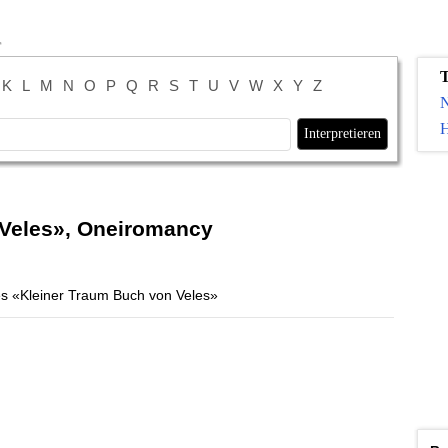
K
L
M
N
O
P
Q
R
S
T
U
V
W
X
Y
Z
H
 Veles», Oneiromancy
s «Kleiner Traum Buch von Veles»