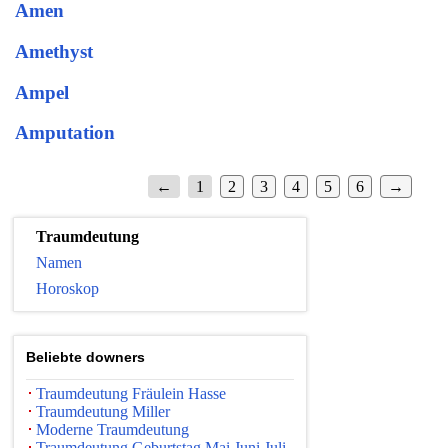
Amen
Amethyst
Ampel
Amputation
←
1
2
3
4
5
6
→
Traumdeutung
Namen
Horoskop
Beliebte downers
Traumdeutung Fräulein Hasse
Traumdeutung Miller
Moderne Traumdeutung
Traumdeutung Geburtstag Mai Juni Juli