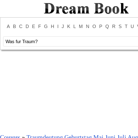
A
B
C
D
E
F
G
H
I
J
K
L
M
N
O
P
Q
R
S
T
U
Сонник
»
Traumdeutung Geburtstag Mai Juni Juli Aug