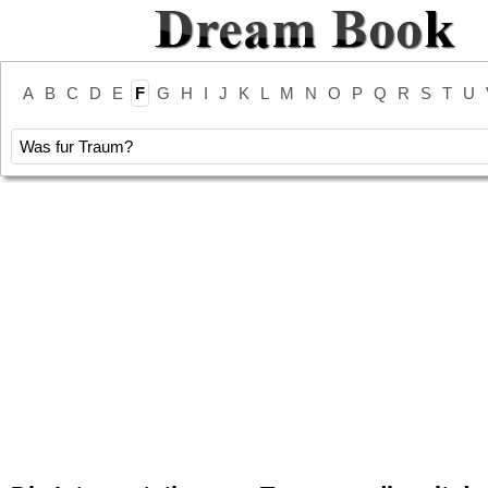
A
B
C
D
E
F
G
H
I
J
K
L
M
N
O
P
Q
R
S
T
U