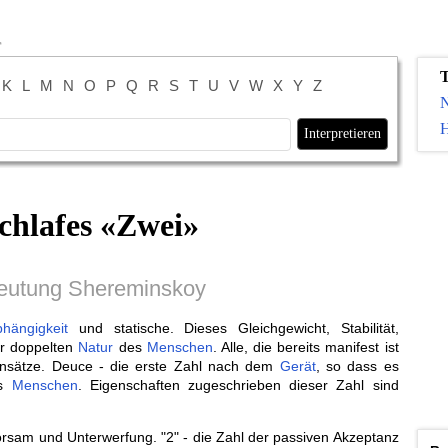
K
L
M
N
O
P
Q
R
S
T
U
V
W
X
Y
Z
H
chlafes «
Zwei
»
eutung Shereminskoy
hängigkeit
und statische. Dieses Gleichgewicht, Stabilität,
er doppelten
Natur
des
Menschen
. Alle, die bereits manifest ist
sätze. Deuce - die erste Zahl nach dem
Gerät
, so dass es
s
Menschen
. Eigenschaften zugeschrieben dieser Zahl sind
orsam und Unterwerfung. "2" - die Zahl der passiven Akzeptanz