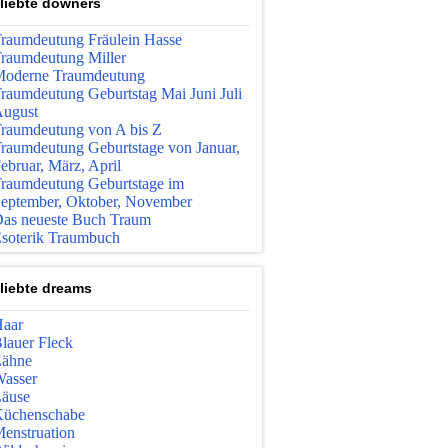
liebte downers
raumdeutung Fräulein Hasse
raumdeutung Miller
oderne Traumdeutung
raumdeutung Geburtstag Mai Juni Juli
ugust
raumdeutung von A bis Z
raumdeutung Geburtstage von Januar,
ebruar, März, April
raumdeutung Geburtstage im
eptember, Oktober, November
as neueste Buch Traum
soterik Traumbuch
liebte dreams
aar
lauer Fleck
ähne
asser
äuse
üchenschabe
enstruation