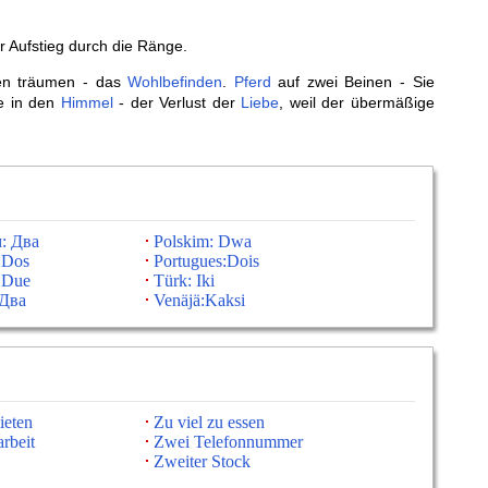
er Aufstieg durch die Ränge.
en träumen - das
Wohlbefinden
.
Pferd
auf zwei Beinen - Sie
e in den
Himmel
- der Verlust der
Liebe
, weil der übermäßige
: Два
Polskim: Dwa
:Dos
Portugues:Dois
: Due
Türk: Iki
:Два
Venäjä:Kaksi
ieten
Zu viel zu essen
rbeit
Zwei Telefonnummer
Zweiter Stock