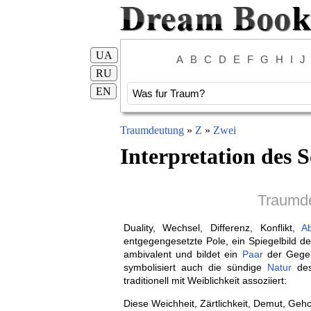
UA
A
B
C
D
E
F
G
H
I
J
RU
EN
Traumdeutung
»
Z
»
Zwei
Interpretation des S
Traumd
Duality, Wechsel, Differenz, Konflikt,
Ab
entgegengesetzte Pole, ein Spiegelbild d
ambivalent und bildet ein
Paar
der Gegen
symbolisiert auch die sündige
Natur
de
traditionell mit Weiblichkeit assoziiert:
Diese Weichheit, Zärtlichkeit, Demut, Geh