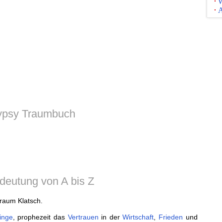
W
A
psy Traumbuch
deutung von A bis Z
Traum Klatsch.
linge
, prophezeit das
Vertrauen
in der
Wirtschaft
,
Frieden
und