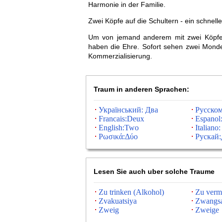
Harmonie in der Familie.
Zwei Köpfe auf die Schultern - ein schnell
Um von jemand anderem mit zwei Köpf
haben die Ehre. Sofort sehen zwei Mond
Kommerzialisierung.
Traum in anderen Sprachen:
Український: Два
Русском
Francais:Deux
Espanol
English:Two
Italiano
Ρωσικά:Δύο
Рускай
Lesen Sie auch uber solche Traume
Zu trinken (Alkohol)
Zu verm
Zvakuatsiya
Zwangsa
Zweig
Zweige