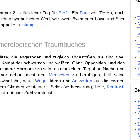
Be
T
mmer 2 - glücklicher Tag für
Profit
. Ein
Paar
von Tieren, auch
T
eichen symbolischen Wert, wie zwei Löwen oder Löwe und Stier
M
doppelte
Leistung
.
T
A
T
merologischen Traumbuches
T
F
ätze, die angezogen und zugleich abgestoßen, sie sind zwei
T
n Kampf der schwarzen und weißen. Ohne Opposition, und das
S
D
t innere Harmonie zu sein, es gibt keinen Tag ohne Nacht, und
E
mer gehört nicht den
Menschen
zu beruhigen, füllt seine
zwingt ihn, neue
Wege
, Ideen und
Antworten
auf die ewigen
hrem Glauben versteinern. Selbst-Verbesserung, Tiefe,
Kontrast
,
Be
st in dieser Zahl versteckt.
H
B
Z
W
L
K
M