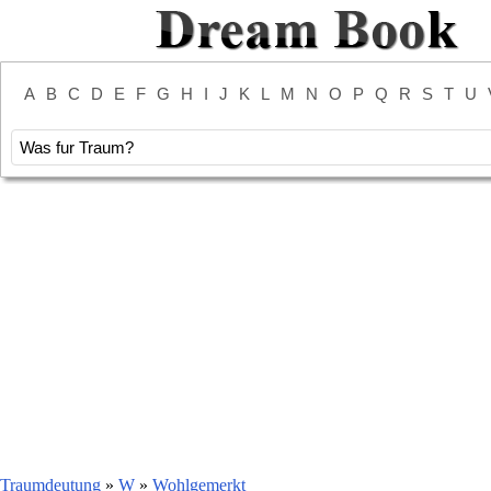
A
B
C
D
E
F
G
H
I
J
K
L
M
N
O
P
Q
R
S
T
U
Traumdeutung
»
W
»
Wohlgemerkt