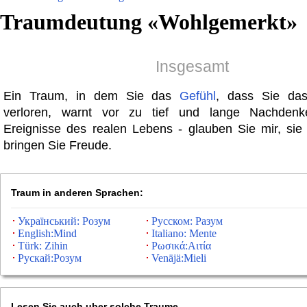
Traumdeutung «
Wohlgemerkt
»
Insgesamt
Ein Traum, in dem Sie das
Gefühl
, dass Sie das
verloren, warnt vor zu tief und lange Nachden
Ereignisse des realen Lebens - glauben Sie mir, sie
bringen Sie Freude.
Traum in anderen Sprachen:
Український: Розум
Русском: Разум
English:Mind
Italiano: Mente
Türk: Zihin
Ρωσικά:Αιτία
Рускай:Розум
Venäjä:Mieli
Lesen Sie auch uber solche Traume