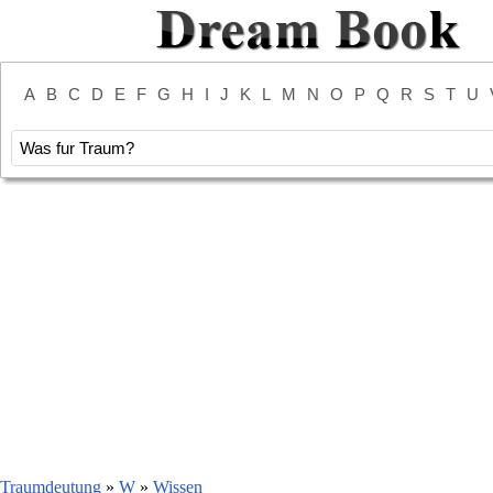
A
B
C
D
E
F
G
H
I
J
K
L
M
N
O
P
Q
R
S
T
U
Traumdeutung
»
W
»
Wissen