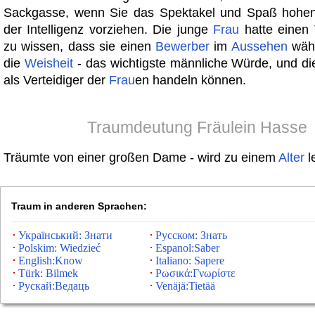
Sackgasse, wenn Sie das Spektakel und Spaß hohen
der Intelligenz vorziehen. Die junge
Frau
hatte einen 
zu wissen, dass sie einen
Bewerber
im
Aussehen
wähl
die
Weisheit
- das wichtigste männliche Würde, und d
als Verteidiger der
Frau
en handeln können.
Traumdeutung Fräulein Hasse
Träumte von einer großen Dame - wird zu einem
Alter
l
Traum in anderen Sprachen:
Український: Знати
Русском: Знать
Polskim: Wiedzieć
Espanol:Saber
English:Know
Italiano: Sapere
Türk: Bilmek
Ρωσικά:Γνωρίστε
Рускай:Ведаць
Venäjä:Tietää