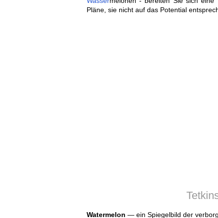
Wasser
melonen - bereiten Sie sich ein
Pläne, sie nicht auf das Potential entsprec
Tetkin
Watermelon
— ein Spiegelbild der verbor