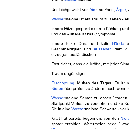
Traum
Wasser
melone:
Ungleichgewicht von
Yin
und Yang,
Ärger
,
Wasser
melone ist ein Traum zu sehen - e
Innere Hitze gesperrt externe Kühlung un
und das Äußere ist kalt (Symptome:
Innere Hitze, Durst und kalte
Hände
un
Geschmeidigkeit und
Aussehen
dem gu
erzeugen ausländischen:
Fast sicher, dass die Kräfte, mit jeder Sit
Traum ungünstigen:
Erschöpfung
, Mühen des Tages. Es ist 
Nieren
überprüfen zu ändern, auch wenn si
Wasser
melone Samen zu essen / tragen
Startpunkt Verlust zu verstehen und zu Krä
Sie in eine
Wasser
melone Schwarte - vor 
Kraft hat bereits begonnen, von den
Nier
später erzählen. Watermelon seed / w