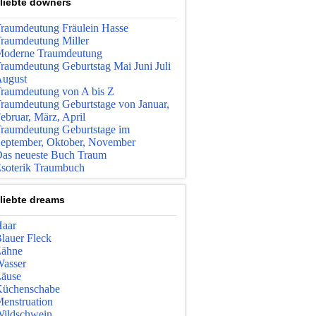
liebte downers
raumdeutung Fräulein Hasse
raumdeutung Miller
oderne Traumdeutung
raumdeutung Geburtstag Mai Juni Juli
ugust
raumdeutung von A bis Z
raumdeutung Geburtstage von Januar,
ebruar, März, April
raumdeutung Geburtstage im
eptember, Oktober, November
as neueste Buch Traum
soterik Traumbuch
liebte dreams
aar
lauer Fleck
ähne
asser
äuse
üchenschabe
enstruation
ildschwein