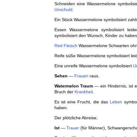
Schneiden eine Wassermelone symbolisie
Unschuld
.
Ein Stück Wassermelone symbolisiert zahl
Essen Wassermelone symbolisiert leid
symbolisiert den Wunsch, Kinder zu haben
Red
Fleisch
Wassermelone Schwarten ohne
Reife süße Wassermelone symbolisiert lei
Eine unreife Wassermelone symbolisiert
U
Sehen
—
Frauen
raus.
Watermelon Traum
— ein Hindernis, ist 
Bruch der
Krankheit
.
Es ist eine Frucht, die das
Leben
symboli
haben.
Der plötzliche Abreise;
Ist
—
Trauer
(für Männer), Schwangerscha