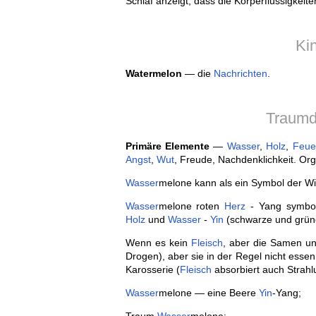
Schlaf anzeigt, dass die Körperflüssigkeite
Ki
Watermelon
— die
Nachrichten
.
Traumd
Primäre Elemente
—
Wasser
,
Holz
,
Feue
Angst
,
Wut
, Freude, Nachdenklichkeit. Or
Wasser
melone kann als ein Symbol der W
Wasser
melone roten
Herz
- Yang symbol
Holz
und
Wasser
-
Yin
(schwarze und grüne
Wenn es kein
Fleisch
, aber die Samen u
Drogen), aber sie in der Regel nicht esse
Karosserie (
Fleisch
absorbiert auch Strah
Wasser
melone — eine Beere
Yin
-Yang;