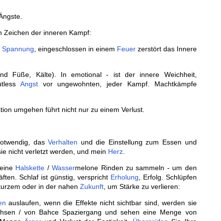
 Ängste.
in Zeichen der inneren Kampf:
d
Spannung
, eingeschlossen in einem
Feuer
zerstört das Innere
d Füße, Kälte). In emotional - ist der innere Weichheit,
tless
Angst
vor ungewohnten, jeder Kampf. Machtkämpfe
uation umgehen führt nicht nur zu einem Verlust.
notwendig, das
Verhalten
und die Einstellung zum Essen und
e nicht verletzt werden, und mein
Herz
.
 eine
Halskette
/
Wasser
melone Rinden zu sammeln - um den
ften. Schlaf ist günstig, verspricht
Erholung
, Erfolg. Schlüpfen
kurzem oder in der nahen
Zukunft
, um Stärke zu verlieren:
en
auslaufen, wenn die Effekte nicht sichtbar sind, werden sie
achsen / von Bahce Spaziergang und sehen eine Menge von