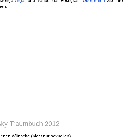
e Menge
Ärger
und Verlust der Festigkeit.
Überprüfen
Sie Ihre
hen.
sky Traumbuch 2012
genen Wünsche (nicht nur sexuellen).