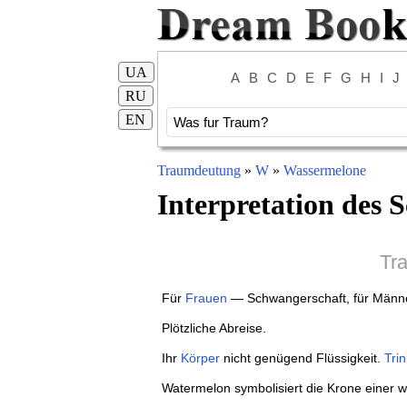
UA
A
B
C
D
E
F
G
H
I
J
RU
EN
Traumdeutung
»
W
»
Wassermelone
Interpretation des S
Tr
Für
Frauen
— Schwangerschaft, für Männ
Plötzliche Abreise.
Ihr
Körper
nicht genügend Flüssigkeit.
Tri
Watermelon symbolisiert die Krone einer w