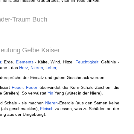
n fehlt. Sie müssen Kräutertees, Vitamin Tees trinken.
nder-Traum Buch
eutung Gelbe Kaiser
r
, Erde.
Elements
- Kälte, Wind, Hitze,
Feuchtigkeit
. Gefühle -
gane - das
Herz
,
Nieren
,
Leber
,.
idersprüche der Einsatz und gutem Geschmack werden.
isiert
Feuer
.
Feuer
überwindet die Kern-Schale-Zeichen, die
 Streifen). So verwüstet
Yin
Yang (wütet in der Niere).
nd Schale - sie machen
Nieren
-Energie (aus den Samen keine
n (als geschmacklos),
Fleisch
zu essen, was zu Schäden an der
lung aus der Umgebung).