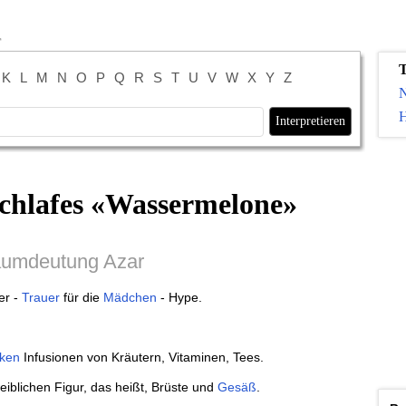
K
L
M
N
O
P
Q
R
S
T
U
V
W
X
Y
Z
H
chlafes «
Wassermelone
»
aumdeutung Azar
er -
Trauer
für die
Mädchen
- Hype.
nken
Infusionen von Kräutern, Vitaminen, Tees.
eiblichen Figur, das heißt, Brüste und
Gesäß
.