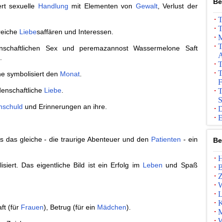
Be
rt sexuelle
Handlung
mit Elementen von
Gewalt
, Verlust der
T
T
reiche
Liebe
saffären und Interessen.
M
T
enschaftlichen Sex und peremazannost Wassermelone Saft
A
.
T
T
 symbolisiert den
Monat
.
F
denschaftliche
Liebe
.
T
S
nschuld
und Erinnerungen an ihre.
D
E
es das gleiche - die traurige Abenteuer und den
Patienten
- ein
Be
H
siert. Das eigentliche Bild ist ein Erfolg im
Leben
und Spaß
B
Z
W
L
K
ft (für
Frauen
), Betrug (für ein
Mädchen
).
M
W