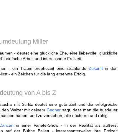
umdeutung Miller
umen - deutet eine glückliche Ehe, eine liebevolle, glückliche
ht einfache Arbeit und interessante Freizeit.
en - ein Traum prophezeit eine strahlende
Zukunft
in den
bst - ein Zeichen für die lang ersehnte Erfolg.
deutung von A bis Z
asha mit Stirlitz deutet eine gute Zeit und die erfolgreiche
en den Walzer mit deinem
Gegner
sagt, dass man die Ausdauer
machen haben, und zu verstehen, alle nüchtern und ruhig.
Cancan
in einer Varieté-Show - in der Realität als äußerst
 auf der Bühne Ballett - interessanterweise ihre Freizeit