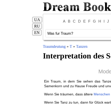
UA
A
B
C
D
E
F
G
H
I
J
RU
EN
Traumdeutung
»
T
»
Tanzen
Interpretation des S
Mode
Ein Traum, in dem Sie sehen das Tanzen
Samenkorn und zu Hause Freude und unver
Wenn Sie träumen, dass ältere
Menschen
Wenn Sie Tanz zu tun, dann für Glück wart