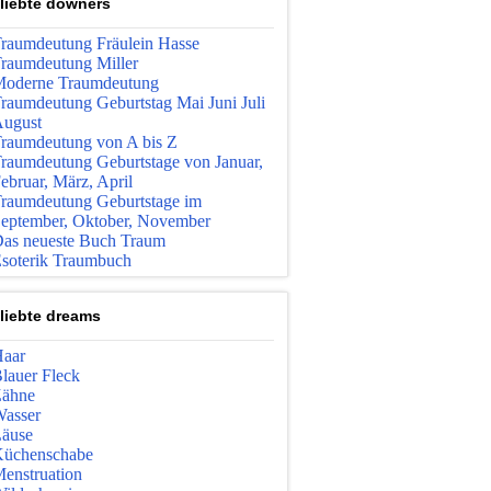
liebte downers
raumdeutung Fräulein Hasse
raumdeutung Miller
oderne Traumdeutung
raumdeutung Geburtstag Mai Juni Juli
ugust
raumdeutung von A bis Z
raumdeutung Geburtstage von Januar,
ebruar, März, April
raumdeutung Geburtstage im
eptember, Oktober, November
as neueste Buch Traum
soterik Traumbuch
liebte dreams
aar
lauer Fleck
ähne
asser
äuse
üchenschabe
enstruation