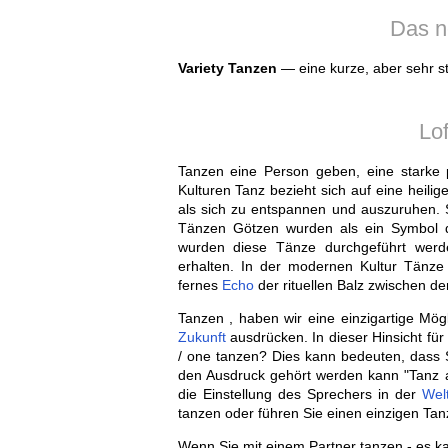
Das n
Variety Tanzen
— eine kurze, aber sehr st
Lo
Tanzen eine Person geben, eine starke ps
Kulturen Tanz bezieht sich auf eine heilig
als sich zu entspannen und auszuruhen. Se
Tänzen Götzen wurden als ein Symbol d
wurden diese Tänze durchgeführt werd
erhalten. In der modernen Kultur Tänz
fernes
Echo
der rituellen Balz zwischen d
Tanzen , haben wir eine einzigartige Mögl
Zukunft
ausdrücken. In dieser Hinsicht fü
/ one tanzen? Dies kann bedeuten, dass 
den Ausdruck gehört werden kann "Tanz al
die Einstellung des Sprechers in der
Wel
tanzen oder führen Sie einen einzigen Tan
Wenn Sie mit einem Partner tanzen - es ka