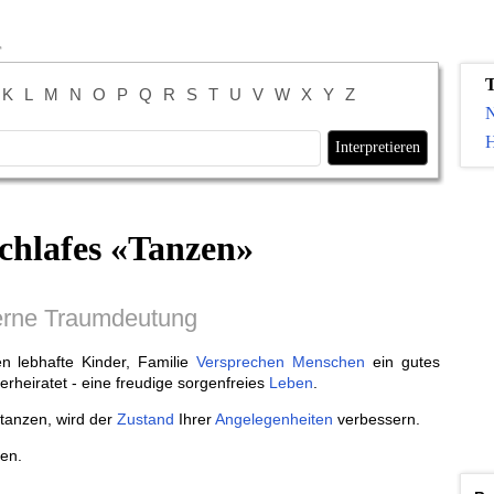
K
L
M
N
O
P
Q
R
S
T
U
V
W
X
Y
Z
H
chlafes «
Tanzen
»
rne Traumdeutung
 lebhafte Kinder, Familie
Versprechen
Menschen
ein gutes
heiratet - eine freudige sorgenfreies
Leben
.
tanzen, wird der
Zustand
Ihrer
Angelegenheiten
verbessern.
en.