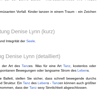
müsanten Vorfall. Kinder tanzen in einem Traum - ein Zeichen
ung Denise Lynn (kurz)
d Integrität der
Seele
.
 Denise Lynn (detailliert)
n der Art des
Tanz
es. Was für eine Art
Tanz
, kostenlos oder
der spontanen Bewegungen oder langsame Strom des
Leben
s.
 Ballett, stellen Sie sicher, dass schnell bewegende durchs
d Struktur. Ein
Tanz
des
Leben
s -
Tanz
en können auch größter
genommen, dass der
Tanz
sexy Sinnlichkeit abgeschlossen.