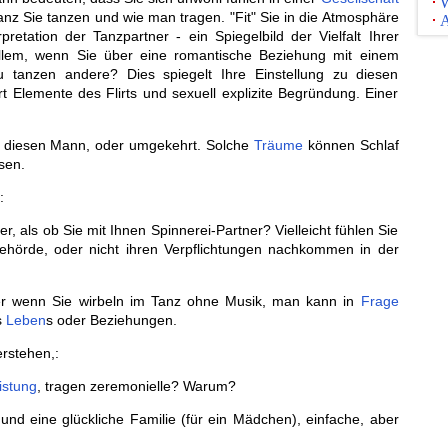
W
 Tanz Sie tanzen und wie man tragen. "Fit" Sie in die Atmosphäre
A
retation der Tanzpartner - ein Spiegelbild der Vielfalt Ihrer
allem, wenn Sie über eine romantische Beziehung mit einem
 tanzen andere? Dies spiegelt Ihre Einstellung zu diesen
ert Elemente des Flirts und sexuell explizite Begründung. Einer
 diesen Mann, oder umgekehrt. Solche
Träume
können Schlaf
sen.
:
er, als ob Sie mit Ihnen Spinnerei-Partner? Vielleicht fühlen Sie
Behörde, oder nicht ihren Verpflichtungen nachkommen in der
er wenn Sie wirbeln im Tanz ohne Musik, man kann in
Frage
s
Leben
s oder Beziehungen.
rstehen,:
istung
, tragen zeremonielle? Warum?
nd eine glückliche Familie (für ein Mädchen), einfache, aber