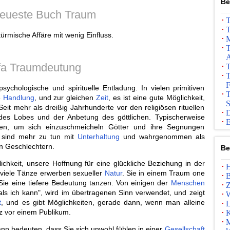
Be
eueste Buch Traum
T
T
ürmische Affäre mit wenig Einfluss.
M
T
A
fa Traumdeutung
T
T
F
ychologische und spirituelle Entladung. In vielen primitiven
T
e
Handlung
, und zur gleichen
Zeit
, es ist eine gute Möglichkeit,
S
it mehr als dreißig Jahrhunderte vor den religiösen rituellen
D
es Lobes und der Anbetung des göttlichen. Typischerweise
E
en, um sich einzuschmeicheln Götter und ihre Segnungen
e sind mehr zu tun mit
Unterhaltung
und wahrgenommen als
en Geschlechtern.
Be
ichkeit, unsere Hoffnung für eine glückliche Beziehung in der
H
r viele Tänze erwerben sexueller
Natur
. Sie in einem Traum one
B
Sie eine tiefere Bedeutung tanzen. Von einigen der
Menschen
Z
s ich kann", wird im übertragenen Sinn verwendet, und zeigt
W
t
, und es gibt Möglichkeiten, gerade dann, wenn man alleine
L
z vor einem Publikum.
K
M
nn bedeuten, dass Sie sich unwohl fühlen in einer
Gesellschaft