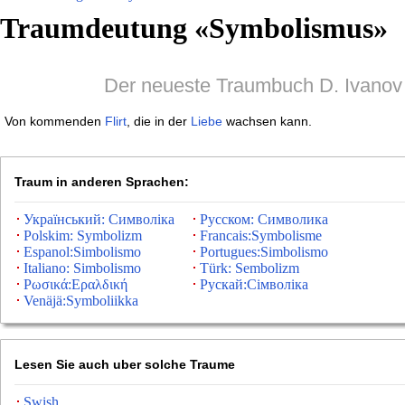
Traumdeutung «
Symbolismus
»
Der neueste Traumbuch D. Ivanov
Von kommenden
Flirt
, die in der
Liebe
wachsen kann.
Traum in anderen Sprachen:
Український: Символіка
Русском: Символика
Polskim: Symbolizm
Francais:Symbolisme
Espanol:Simbolismo
Portugues:Simbolismo
Italiano: Simbolismo
Türk: Sembolizm
Ρωσικά:Εραλδική
Рускай:Сімволіка
Venäjä:Symboliikka
Lesen Sie auch uber solche Traume
Swish