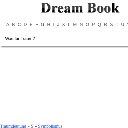
A
B
C
D
E
F
G
H
I
J
K
L
M
N
O
P
Q
R
S
T
U
Traumdeutung
»
S
»
Symbolismus