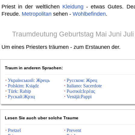
Priest in der weltlichen
Kleidung
- etwas Gutes. De
Freude.
Metropolitan
sehen -
Wohlbefinden
.
Traumdeutung Geburtstag Mai Juni Juli
Um eines Priesters träumen - zum Erstaunen der.
Traum in anderen Sprachen:
Український: Жрець
Русском: Жрец
Polskim: Ksiądz
Italiano: Sacerdote
Türk: Rahip
Ρωσικά:Ιερέας
Рускай:Жрэц
Venäjä:Pappi
Lesen Sie auch uber solche Traume
Pretzel
Prevent