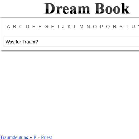
A
B
C
D
E
F
G
H
I
J
K
L
M
N
O
P
Q
R
S
T
U
Traumdeutung
»
P
»
Priest