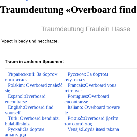
Traumdeutung «
Overboard find
Traumdeutung Fräulein Hasse
Vpact in bedy und necchacte.
Traum in anderen Sprachen:
Український: За бортом
Русском: За бортом
опинитися
очутиться
Polskim: Overboard znaleźć
Francais:Overboard vous
się
retrouver
Espanol:Overboard
Portugues:Overboard
encontrarse
encontrar-se
English:Overboard find
Italiano: Overboard trovare
yourself
te
Türk: Overboard kendinizi
Ρωσικά:Overboard βρείτε
bulabilirsiniz
τον εαυτό σας
Рускай:За бортам
Venäjä:Löydä itsesi takana
апынуцца