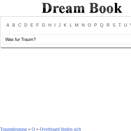
A
B
C
D
E
F
G
H
I
J
K
L
M
N
O
P
Q
R
S
T
U
Traumdeutung
»
O
»
Overboard finden sich