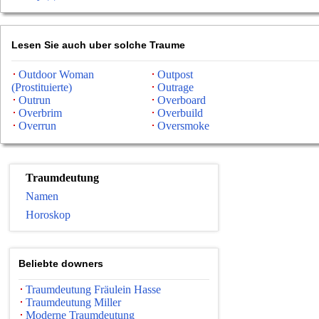
Lesen Sie auch uber solche Traume
Outdoor Woman
Outpost
(Prostituierte)
Outrage
Outrun
Overboard
Overbrim
Overbuild
Overrun
Oversmoke
Traumdeutung
Namen
Horoskop
Beliebte downers
Traumdeutung Fräulein Hasse
Traumdeutung Miller
Moderne Traumdeutung