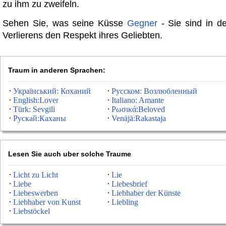
zu ihm zu zweifeln.
Sehen Sie, was seine Küsse
Gegner
- Sie sind in d
Verlierens den Respekt ihres Geliebten.
Traum in anderen Sprachen:
Український: Коханий
Русском: Возлюбленный
English:Lover
Italiano: Amante
Türk: Sevgili
Ρωσικά:Beloved
Рускай:Каханы
Venäjä:Rakastaja
Lesen Sie auch uber solche Traume
Licht zu Licht
Lie
Liebe
Liebesbrief
Liebeswerben
Liebhaber der Künste
Liebhaber von Kunst
Liebling
Liebstöckel