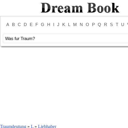
A
B
C
D
E
F
G
H
I
J
K
L
M
N
O
P
Q
R
S
T
U
Traumdeutung
»
L
»
Liebhaber