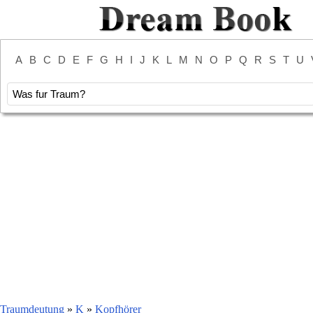
A
B
C
D
E
F
G
H
I
J
K
L
M
N
O
P
Q
R
S
T
U
Traumdeutung
»
K
»
Kopfhörer