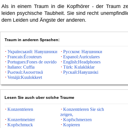
Als in einem Traum in die Kopfhörer - der Traum ze
leiden psychische Taubheit. Sie sind recht unempfindl
dem Leiden und Ängste der anderen.
Traum in anderen Sprachen:
Український: Навушники
Русском: Наушники
Francais:Écouteurs
Espanol:Auriculares
Portugues:Fones de ouvido
English:Headphones
Italiano: Cuffia
Türk: Kulaklıklar
Ρωσικά:Ακουστικά
Рускай:Навушнікі
Venäjä:Kuulokkeet
Lesen Sie auch uber solche Traume
Konzentrieren
Konzentrieren Sie sich
zeigen,
Konzertmeister
Kopfschmerzen
Kopfschmuck
Kopieren