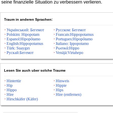
seine finanzielle Situation zu verbessern verlieren.
Traum in anderen Sprachen:
Український: Бегемот
Русском: Бегемот
Polskim: Hipopotam
Francais:Hippopotamus
Espanol:Hipopótamo
Portugues:Hipopótamo
English:Hippopotamus
Italiano: Ippopotamo
Türk: Suaygırı
Ρωσικά:Hippo
Рускай:Бегемот
Venäjä:Virtahepo
Lesen Sie auch uber solche Traume
Hintertür
Hinweis
Hip
Hippie
Hippo
Hips
Hire
Hire (entfernen)
Hirschkäfer (Käfer)