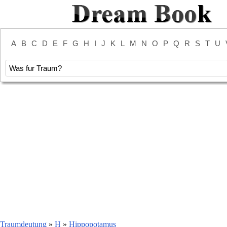
A
B
C
D
E
F
G
H
I
J
K
L
M
N
O
P
Q
R
S
T
U
Traumdeutung
»
H
»
Hippopotamus