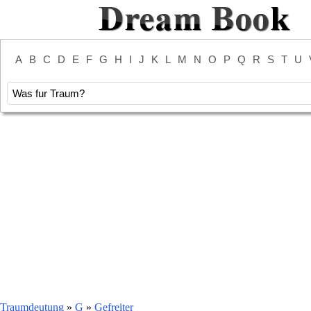
A
B
C
D
E
F
G
H
I
J
K
L
M
N
O
P
Q
R
S
T
U
Traumdeutung
»
G
»
Gefreiter