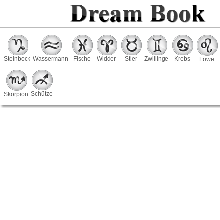
Steinbock
Wassermann
Fische
Widder
Stier
Zwillinge
Krebs
Löwe
Schütze
Skorpion